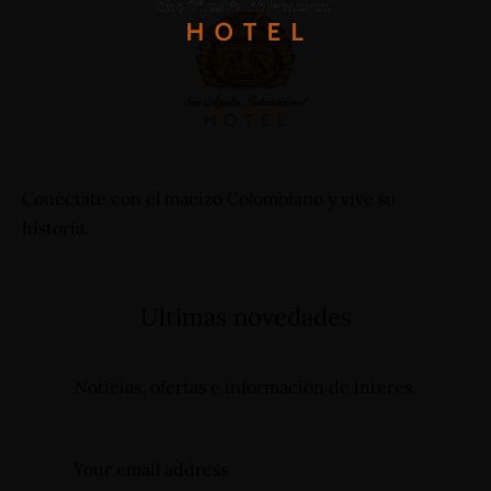
Carrera 19 - N°1A-13, Barrio Primero de Mayo - San
Conéctate con el macizo Colombiano y vive su
Agustín (Huila) - Colombia
+57 3112644839 - +57 3124332510
historia.
reservas@hotelsanagustininternacional.com
-
reservas@hotelinternacional.co
Ultimas novedades
Noticias, ofertas e información de interes.