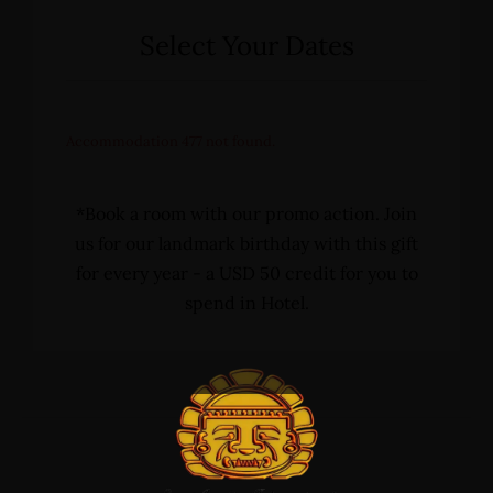
Select Your Dates
Accommodation 477 not found.
*Book a room with our promo action. Join
us for our landmark birthday with this gift
Home
for every year - a USD 50 credit for you to
Alojamientos
spend in Hotel.
Bodas
Cenas Romanticas
Eventos
Servicios