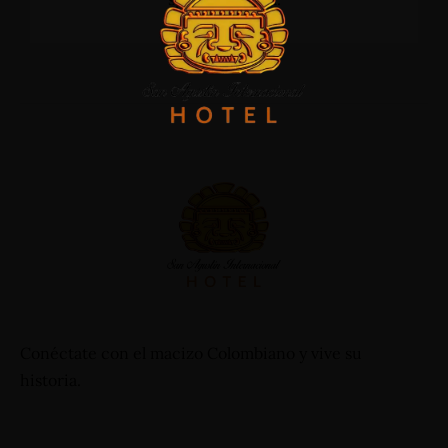
Eventos
Servicios
Carrera 19 - N°1A-13, Barrio Primero de Mayo - San
Agustín (Huila) - Colombia
+57 3112644839 - +57 3124332510
reservas@hotelsanagustininternacional.com
-
reservas@hotelinternacional.co
Conéctate con el macizo Colombiano y vive su
historia.