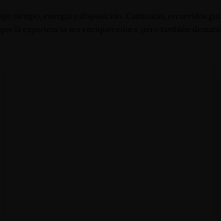
vas@hotelinternacional.co
ige tiempo, energía y disposición. Caminatas, recorridos gui
 que la experiencia sea enriquecedora, pero también deman