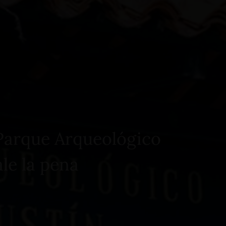
Reservar Ahora
 Parque Arqueológico
le la pena