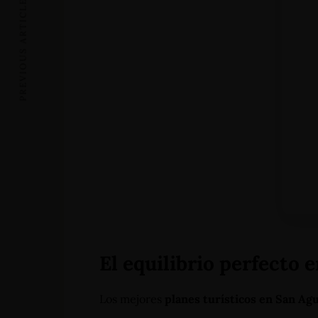
PREVIOUS ARTICLE
Alojamientos
Bodas
Cenas Romanticas
Eventos
Servicios
El equilibrio perfecto 
Carrera 19 - N°1A-13, Barrio
+57 3112644839 -
Los mejores
planes turísticos en San Ag
Primero de Mayo - San Agustín