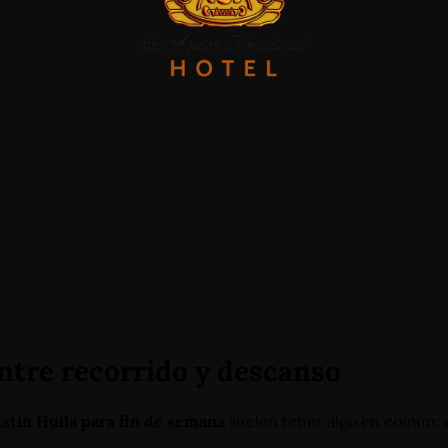
entre recorrido y descanso
 +57 3124332510
ustín Huila para fin de semana
suelen tener algo en común: e