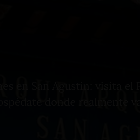
Tours
Bodas
Cenas Románticas
mes en San Agustín: visita el
hospédate donde realmente va