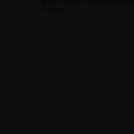
quienes conocen el destino entienden que 
hospedaje.
Home