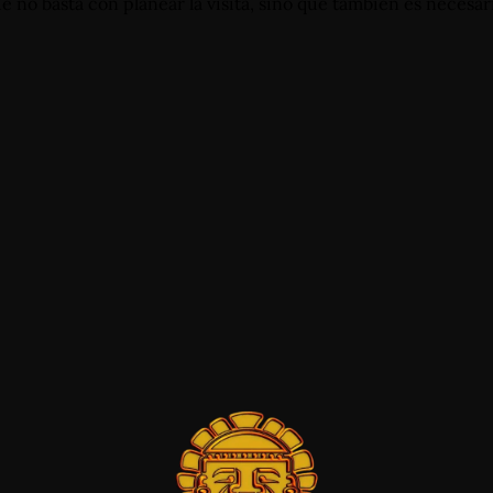
no basta con planear la visita, sino que también es necesar