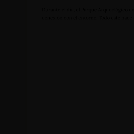
(Huila) - Colombia
reservas@hotelsanagustininternacional.com
- reser
Durante el día, el Parque Arqueológico ex
conexión con el entorno. Todo esto hace