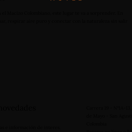
n el Macizo Colombiano, este lugar te va a sorprender. En
r, respirar aire puro y conectar con la naturaleza sin salir
 +57 3124332510
vas@hotelinternacional.co
 novedades
Carrera 19 - N°1A-13
de Mayo - San Agustí
Colombia
tas e información de interes.
Reserva en línea o llá