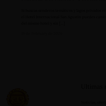
Si buscas senderos temáticos y lagos privados e
el Hotel Internacional San Agustín puedes camina
del mismo hotel y sin […]
19 de February de 2026
Carrera 19 - N°1A-13, Barrio
+57 3112644839 -
Primero de Mayo - San Agustín
(Huila) - Colombia
reservas@hotelsanagustininternacional.com
- reser
Ultimas
Noticias, ofer