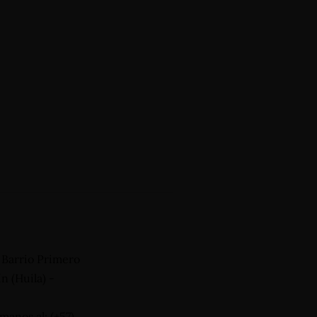
, Barrio Primero
n (Huila) -
manos al: (+57)