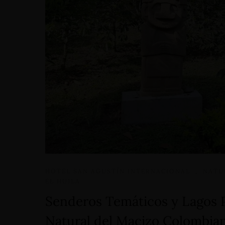
Home
Alojamientos
Bodas
Cenas Romanticas
HOTEL SAN AGUSTÍN INTERNACIONAL
,
NATUR
EL HUILA
Eventos
Senderos Temáticos y Lagos P
Servicios
Natural del Macizo Colombia