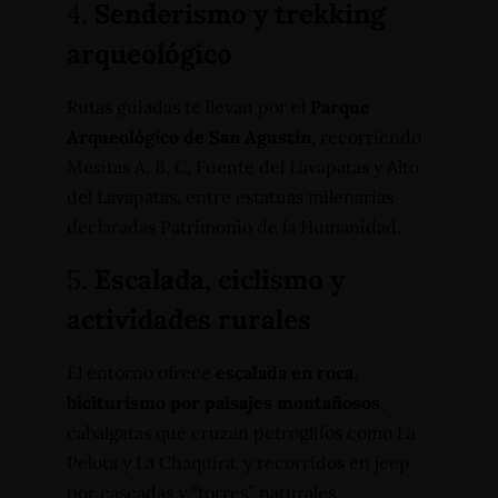
4.
Senderismo y trekking
arqueológico
Rutas guiadas te llevan por el
Parque
Arqueológico de San Agustín
, recorriendo
Mesitas A, B, C, Fuente del Lavapatas y Alto
del Lavapatas, entre estatuas milenarias
declaradas Patrimonio de la Humanidad.
5.
Escalada, ciclismo y
actividades rurales
El entorno ofrece
escalada en roca
,
biciturismo por paisajes montañosos
,
cabalgatas que cruzan petroglifos como La
Pelota y La Chaquira, y recorridos en jeep
por cascadas y “torres” naturales.