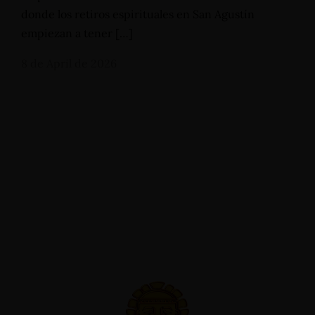
+57 3112644839 - +57 3124332510
donde los retiros espirituales en San Agustín
reservas@hotelsanagustininternacional.com
-
empiezan a tener […]
reservas@hotelinternacional.co
8 de April de 2026