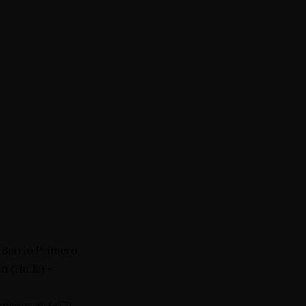
, Barrio Primero
n (Huila) -
manos al: (+57)