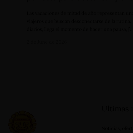
Las vacaciones de mitad de año representan una 
viajeros que buscan desconectarse de la rutina
diarios, llega el momento de hacer una pausa, [
2 de June de 2026
Carrera 19 - N°1A-13, Barrio
+57 3112644839 -
Primero de Mayo - San Agustín
(Huila) - Colombia
reservas@hotelsanagustininternacional.com
- reser
Ultimas
Noticias, ofer