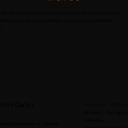
de las temporadas más esperadas por familias, parejas y
. Después de meses de trabajo, estudio y compromisos
…]
 +57 3124332510
vas@hotelinternacional.co
 novedades
Carrera 19 - N°1A-13
de Mayo - San Agustí
Colombia
tas e información de interes.
Reserva en línea o llá