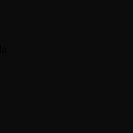
en
de
Book Now
la
Reserva Ahora