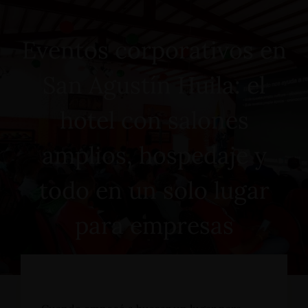
Eventos corporativos en
San Agustín Huila: el
hotel con salones
amplios, hospedaje y
todo en un solo lugar
para empresas