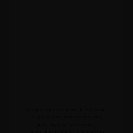
Bodas
Cenas Romanticas
Eventos
Servicios
Carrera 19 - N°1A-13, Barrio Primero de Mayo - San
Agustín (Huila) - Colombia
+57 3112644839 - +57 3124332510
Lo que realmente marca la diferencia
reservas@hotelsanagustininternacional.com
-
reservas@hotelinternacional.co
es poder tener todo en un mismo
lugar: espacios para eventos,
habitaciones cómodas y un entorno