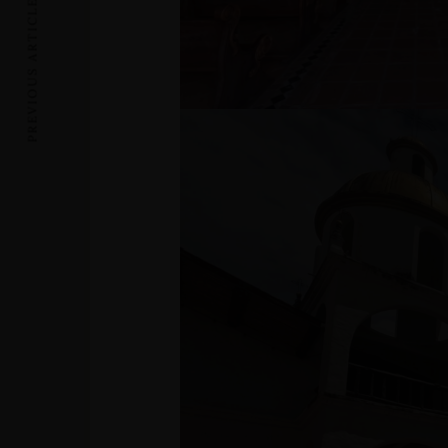
PREVIOUS ARTICLE
Alojamientos
Bodas
Cenas Romanticas
Eventos
Servicios
Carrera 19 - N°1A-13, Barrio
+57 3112644839 -
Primero de Mayo - San Agustín