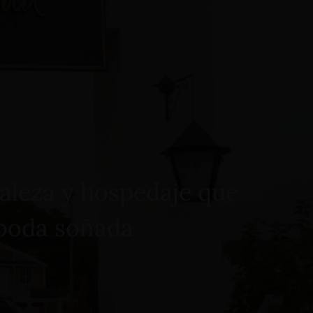
Reservar Ahora
raleza y hospedaje que
 boda soñada