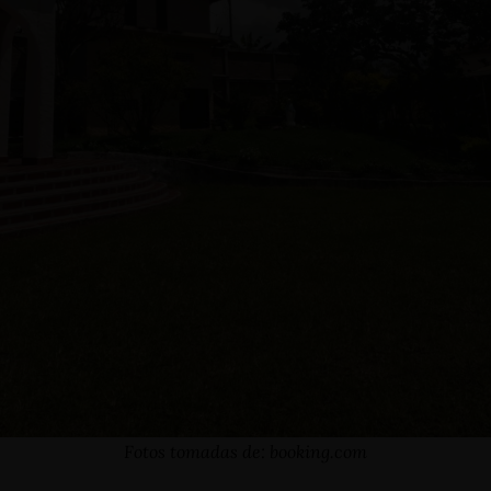
vas@hotelinternacional.co
Fotos tomadas de: booking.com