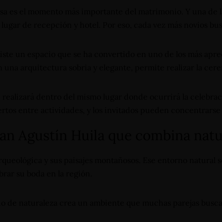
osa es el momento más importante del matrimonio. Y una de 
ia, lugar de recepción y hotel. Por eso, cada vez más novios bu
iste un espacio que se ha convertido en uno de los más apre
n una arquitectura sobria y elegante, permite realizar la ce
 realizará dentro del mismo lugar donde ocurrirá la celebrac
rtos entre actividades, y los invitados pueden concentrars
San Agustín Huila que combina natu
rqueológica y sus paisajes montañosos. Ese entorno natural 
rar su boda en la región.
ado de naturaleza crea un ambiente que muchas parejas busc