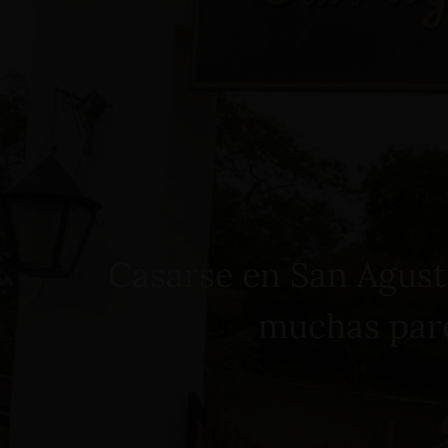
Home
Alojamiento
Eventos
Servicios
Casarse en San Agustí
muchas pare