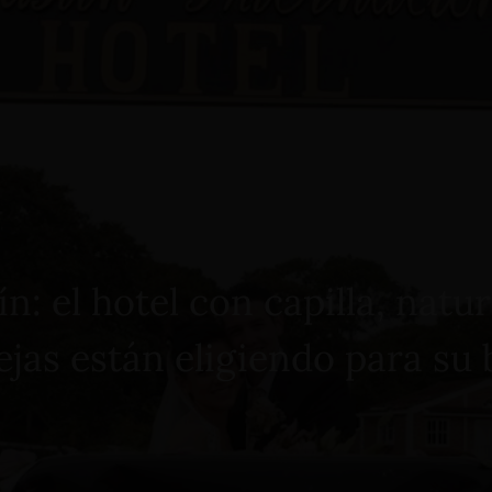
Tours
Bodas
Cenas Románticas
n: el hotel con capilla, natu
jas están eligiendo para su