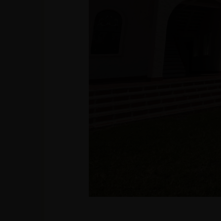
(Huila) - Colombia
reservas@hotelsanagustininternacional.com
- reser