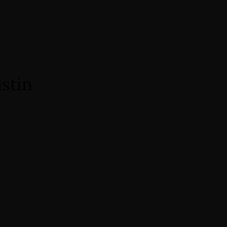
en
de
Book Now
stín
Reserva Ahora