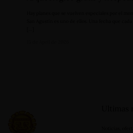
Hay planes que se vuelven especiales por el mom
San Agustín es uno de ellos. Una fecha que cada
[…]
15 de April de 2026
Carrera 19 - N°1A-13, Barrio
+57 3112644839 -
Primero de Mayo - San Agustín
(Huila) - Colombia
reservas@hotelsanagustininternacional.com
- reser
Ultimas
Noticias, ofer