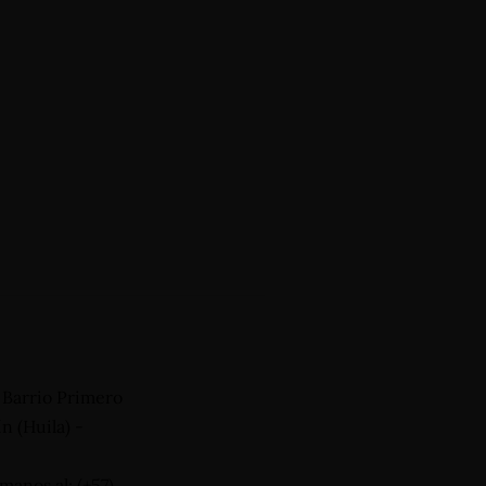
, Barrio Primero
n (Huila) -
manos al: (+57)