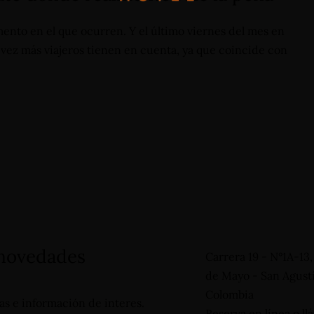
ento en el que ocurren. Y el último viernes del mes en
 vez más viajeros tienen en cuenta, ya que coincide con
 +57 3124332510
vas@hotelinternacional.co
 novedades
Carrera 19 - N°1A-13
de Mayo - San Agustí
Colombia
tas e información de interes.
Reserva en línea o llá