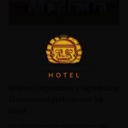
Home
Alojamientos
Bodas
Cenas Romanticas
Eventos
BIENESTAR Y RETIROS EN LA NATURALEZA
,
EVENTOS CORPORATIVOS Y EMPRESARIALES
,
Servicios
HOTEL SAN AGUSTÍN INTERNACIONAL
Retiros Corporativos y Espirituales:
El encuentro perfecto con los
tuyos.
Hoy más que nunca, los equipos necesitan algo