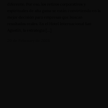
Carrera 19 - N°1A-13, Barrio Primero de Mayo - San
diferente. Por eso, los retiros corporativos y
Agustín (Huila) - Colombia
espirituales de alta gama se están convirtiendo en la
+57 3112644839 - +57 3124332510
reservas@hotelsanagustininternacional.com
-
mejor decisión para empresas que buscan
reservas@hotelinternacional.co
resultados reales. En el Hotel Internacional San
Agustín, la estrategia […]
20 de February de 2026