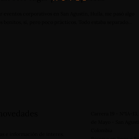
 eventos corporativos en San Agustín, Huila, me pasó algo
s bonitos, sí, pero poco prácticos. Todo estaba separado…
 +57 3124332510
vas@hotelinternacional.co
 novedades
Carrera 19 - N°1A-13
de Mayo - San Agustí
Colombia
tas e información de interes.
Reserva en línea o llá