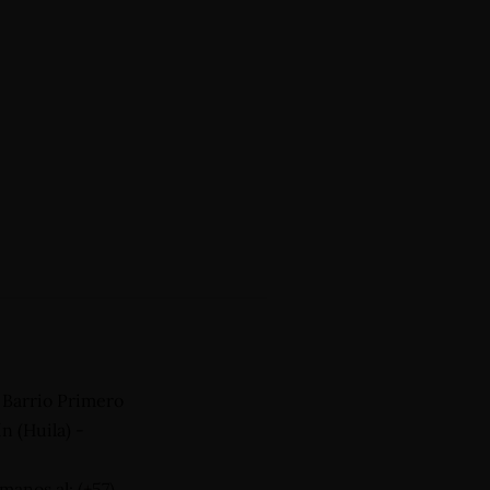
, Barrio Primero
n (Huila) -
manos al: (+57)