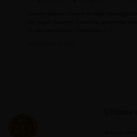
Cuando empecé a buscar un lugar para organizar
que seguro le ocurre a muchos: encontraba sitio
el salón por un lado, el hospedaje […]
24 de March de 2026
Carrera 19 - N°1A-13, Barrio
+57 3112644839 -
Primero de Mayo - San Agustín
(Huila) - Colombia
reservas@hotelsanagustininternacional.com
- reser
Ultimas
Noticias, ofer