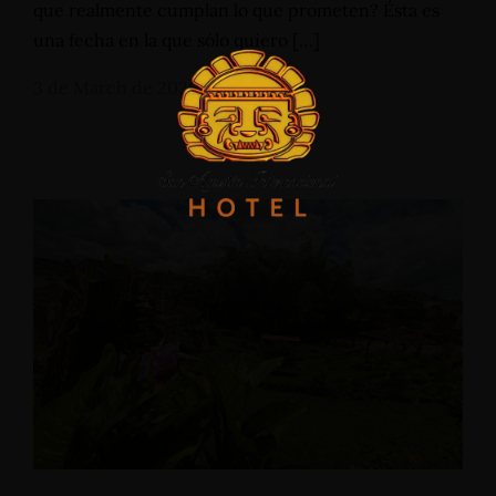
que realmente cumplan lo que prometen? Ésta es
una fecha en la que sólo quiero […]
3 de March de 2026
Home
Alojamientos
Bodas
Cenas Romanticas
Eventos
Servicios