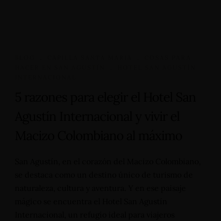
Carrera 19 - N°1A-13, Barrio Primero de Mayo - San
Agustín (Huila) - Colombia
+57 3112644839 - +57 3124332510
reservas@hotelsanagustininternacional.com
-
BLOG
,
CAPILLA SANTA MARIA
,
COSAS PARA
reservas@hotelinternacional.co
HACER EN SAN AGUSTÍN
,
HOTEL SAN AGUSTÍN
INTERNACIONAL
5 razones para elegir el Hotel San
Agustín Internacional y vivir el
Macizo Colombiano al máximo
San Agustín, en el corazón del Macizo Colombiano,
se destaca como un destino único de turismo de
naturaleza, cultura y aventura. Y en ese paisaje
mágico se encuentra el Hotel San Agustín
Internacional, un refugio ideal para viajeros